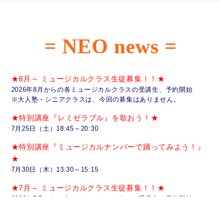
= NEO news =
★8月～ ミュージカルクラス生徒募集！！★
2026年8月からの各ミュージカルクラスの受講生、予約開始
※大人塾・シニアクラスは、今回の募集はありません。
★特別講座『レミゼラブル』を歌おう！★
7月25日（土）18:45～20:30
★特別講座『ミュージカルナンバーで踊ってみよう！』
★
7月30日（木）13:30～15:15
★7月～ ミュージカルクラス生徒募集！！★
2026年7月からの各ミュージカルクラスの受講生、予約開始
※大人塾・シニアクラスは、今回の募集はありません。