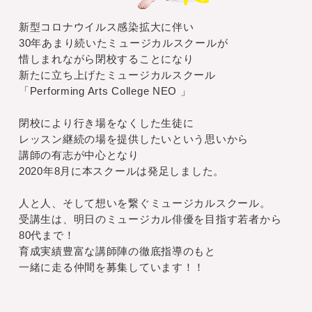
新型コロナウイルス感染拡大に伴い
30年あまり続いたミュージカルスクールが
惜しまれながら閉校することになり
新たに立ち上げたミュージカルスクール
「Performing Arts College NEO 」
閉校により行き場をなくした生徒に
レッスン継続の場を提供したいという思いから
講師の有志が中心となり
2020年8月に本スクールは発足しました。
人と人、そして想いを繋ぐミュージカルスクール。
受講生は、明日のミュージカル俳優を目指す若者から
80代まで！
育成実績豊富な講師陣の徹底指導のもと
一緒に走る仲間を募集しています！！